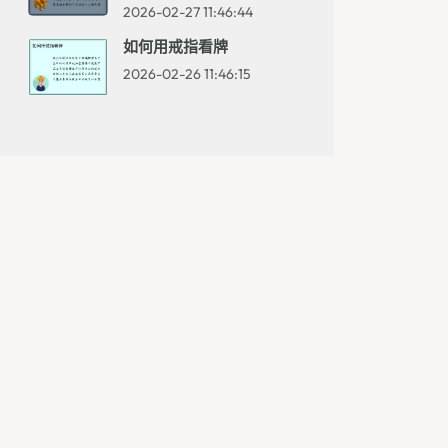
2026-02-27 11:46:44
如何用戒指看牌
2026-02-26 11:46:15