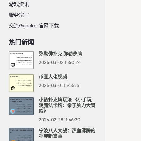
游戏资讯
服务宗旨
交流ggpoker官网下载
热门新闻
弥勒佛扑克 弥勒佛牌
2026-03-02 11:50:24
币圈大佬视频
2026-03-01 11:48:25
小孩扑克牌玩法 《小手玩
转魔法卡牌：亲子脑力大冒
险》
2026-02-28 11:46:20
宁波八人大战：热血沸腾的
扑克新篇章