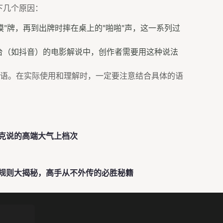
下几个原因：
"摸"牌，再到出牌时摔在桌上的"啪啪"声，这一系列过
台（如抖音）的电影解说中，创作者需要用这种说法
语。在实际使用和理解时，一定要注意结合具体的语
克说的高端大气上档次
规则大揭秘，高手从不外传的必胜秘籍