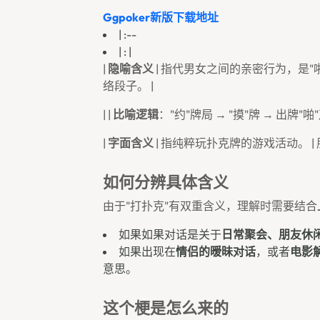
Ggpoker新版下载地址
| :--
| : |
|
隐喻含义
| 指代男女之间的亲密行为，是"
络段子。 |
| |
比喻逻辑
："约"牌局 → "摸"牌 → 出牌"啪"声
|
字面含义
| 指纯粹玩扑克牌的游戏活动。 |
如何分辨具体含义
由于"打扑克"有双重含义，理解时需要结合
如果如果对话是关于
日常聚会、朋友休
如果出现在
情侣的暧昧对话
，或者
电影
意思。
这个梗是怎么来的