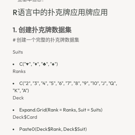
R语言中的扑克牌应用牌应用
1. 创建扑克牌数据集
# 创建一个完整的扑克牌数据集
Suits
C("♥", "♦", "♣", "♠")
Ranks
C("2", "3", "4", "5", "6", "7", "8", "9", "10", "J", "Q",
"K", "A")
Deck
Expand.grid(Rank = Ranks, Suit = Suits)
Deck$Card
Paste0(deck$Rank, Deck$Suit)