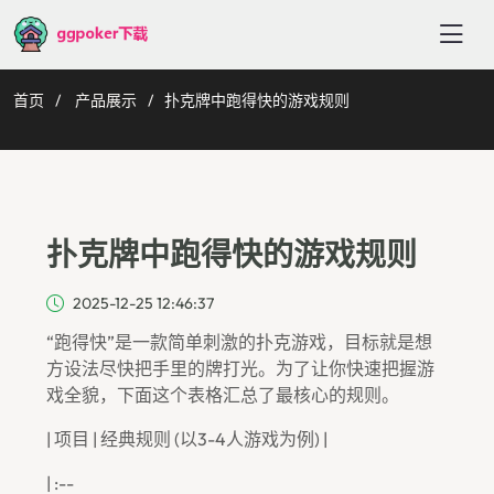
首页
产品展示
扑克牌中跑得快的游戏规则
扑克牌中跑得快的游戏规则
2025-12-25 12:46:37
“跑得快”是一款简单刺激的扑克游戏，目标就是想
方设法尽快把手里的牌打光。为了让你快速把握游
戏全貌，下面这个表格汇总了最核心的规则。
| 项目 | 经典规则 (以3-4人游戏为例) |
| :--