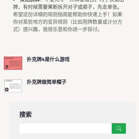
牌，有时候需要果断拆开对子或顺子，先走单张。
希望这份详细的规则指南能帮助你快速上手！如果
你对某些地方的变异规则（比如用牌数量或计分方
式）感兴趣，我很乐意和你进一步探讨。
扑克牌4是什么游戏
扑克牌做简单帽子
搜索