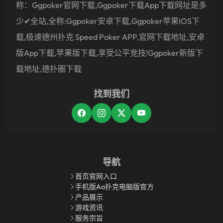
称：ggpoker官网下载,ggpoker下载app下载网址是多
少✔全站,全称:ggpoker安卓下载,ggpoker苹果IOS下
载,极速德州扑克 Speed Poker APP,官网下载地址,安卓
版app下载,苹果版下载,享受公平竞技!ggpoker新版下
载地址,德扑圈下载
找到我们
导航
首页官网入口
手机版aa扑克电脑版官方
产品展示
游戏资讯
服务宗旨