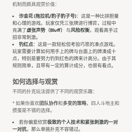
机制而颇具观赏价值：
诈金花 (拖拉机/豹子豹子号)
：这是一种比拼胆量
和心理的游戏。玩家仅凭三张牌进行博弈，过程中
充满了
虚张声势（Bluff）
与
风险权衡
，观看高手过
招非常刺激。
钓红点
：这是一款轻松但考验巧思的凑点游戏。
玩家需要计算如何用手上的牌与台面上的牌凑成十
点，特别是要努力钓到红色的牌来计高分。由于其
规则简单，且带有一定的算计成分，也很有看点。
如何选择与观赏
不同的扑克玩法提供了不同的观赏乐趣：
* 如果你喜欢
团队协作
和
多变的策略
，四人斗地主和
掼蛋是不错的选择。
若你偏爱欣赏
极致的个人技术和紧张刺激的一对
一对抗
，那么单挑扑克不容错过。