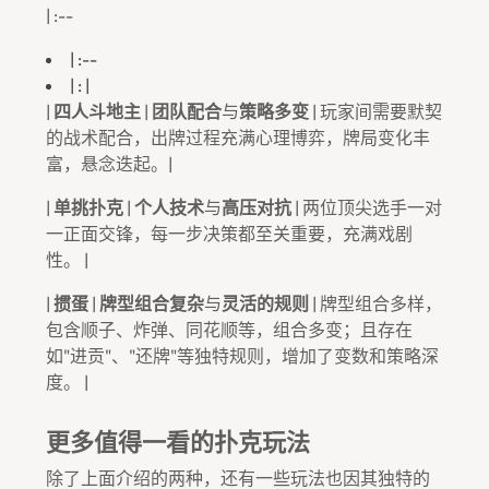
| :--
| :--
| : |
|
四人斗地主
|
团队配合
与
策略多变
| 玩家间需要默契
的战术配合，出牌过程充满心理博弈，牌局变化丰
富，悬念迭起。|
|
单挑扑克
|
个人技术
与
高压对抗
| 两位顶尖选手一对
一正面交锋，每一步决策都至关重要，充满戏剧
性。 |
|
掼蛋
|
牌型组合复杂
与
灵活的规则
| 牌型组合多样，
包含顺子、炸弹、同花顺等，组合多变；且存在
如"进贡"、"还牌"等独特规则，增加了变数和策略深
度。 |
更多值得一看的扑克玩法
除了上面介绍的两种，还有一些玩法也因其独特的