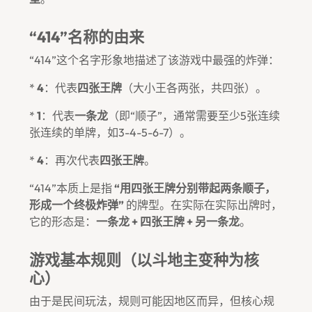
“414”名称的由来
“414”这个名字形象地描述了该游戏中最强的炸弹：
*
4
：代表
四张王牌
（大小王各两张，共四张）。
*
1
：代表
一条龙
（即“顺子”，通常需要至少5张连续
张连续的单牌，如3-4-5-6-7）。
*
4
：再次代表
四张王牌
。
“414”本质上是指
“用四张王牌分别带起两条顺子，
形成一个终极炸弹”
的牌型。在实际在实际出牌时，
它的形态是：
一条龙 + 四张王牌 + 另一条龙
。
游戏基本规则（以斗地主变种为核
心）
由于是民间玩法，规则可能因地区而异，但核心规