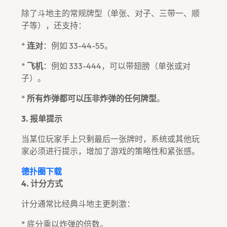
除了斗地主的常规牌型（单张、对子、三带一、顺
子等），还支持：
*
连对
：例如 33-44-55。
*
飞机
：例如 333-444，可以带翅膀（单张或对
子）。
*
所有炸弹都可以压非炸弹的任何牌型
。
3. 报单提示
当某位玩家手上只剩最后一张牌时，系统或其他玩
家必须进行提示，增加了游戏的策略性和紧张感。
德扑圈下载
4. 计分方式
计分通常比经典斗地主更刺激：
* 底分乘以炸弹的倍数。