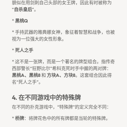
貌似在用剑刺自己头部的女王牌，因此有时被称为
“
自杀皇后
”。
*
黑桃Q
* 手持武器的雅典娜女神，象征着智慧和战争，也被
视为一位强大的女性形象。
*
死人之手
* 这不是一张牌，而是一个著名的牌型组合。指传奇
西部警长“狂野比尔”希科克死时手中握的两对牌：
黑桃A、黑桃8
和
方块A、方块8
。这套组合因此得
名“死人之手”。
4. 在不同游戏中的特殊牌
在不同的扑克游戏中，“特殊牌”的定义完全不同：
*
桥牌
：将牌花色中的所有牌都是当轮的特殊牌。