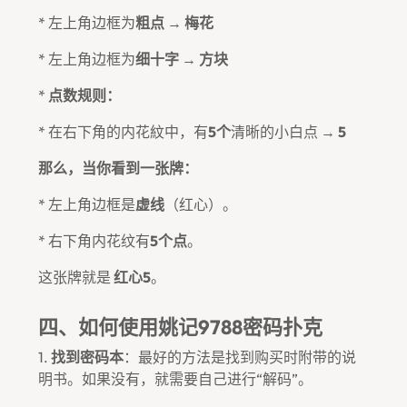
* 左上角边框为
粗点
→
梅花
* 左上角边框为
细十字
→
方块
*
点数规则：
* 在右下角的内花紋中，有
5个
清晰的小白点 →
5
那么，当你看到一张牌：
* 左上角边框是
虚线
（红心）。
* 右下角内花纹有
5个点
。
这张牌就是
红心5
。
四、如何使用姚记9788密码扑克
1.
找到密码本
：最好的方法是找到购买时附带的说
明书。如果没有，就需要自己进行“解码”。