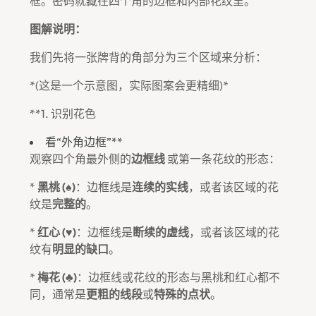
框。密码就藏在四个角的边框和内部花纹里。
图解说明：
我们先将一张牌背的角部分为三个区域来分析：
*(这是一个示意图，实际图案会更精细)*
**1. 识别花色
看“外角边框”**
观察四个角最外侧的
边框线
或第一条花纹的形态：
*
黑桃 (♠)
：边框线是
连续的实线
，或者该区域的花
纹是
完整的
。
*
红心 (♥)
：边框线是
断续的虚线
，或者该区域的花
纹有
明显的缺口
。
*
梅花 (♣)
：边框线或花纹的形态与黑桃和红心都不
同，通常是
更粗的线段
或
特殊的点状
。