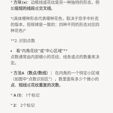
*
方块 (♦)
：边框线或花纹是另一种独特的形态，例
如
极短的线段
或
交叉线
。
*(具体哪种形态代表哪种花色，取决于您手中扑克
的版本，但规律是一致的：四种不同的形态对应四
种花色)*
**2. 识别点数
看“内角花纹”或“中心区域”**
点数通常由内部细小的花纹、线条或点的数量来决
定。
*
方法A（数点/数线）：
在内角的一个特定小区域
（如图中“点数识别区”），数里面有多少个微小的
点
、
短线
或
花纹重复的次数
。
*
A (1)
： 1个标记
*
2
： 2个标记