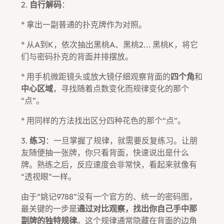
2.
自行解码
：
* 拿出一副普通的扑克牌作为对照。
* 从A到K，依次抽出黑桃A、黑桃2... 黑桃K，将它
们与密码扑克的背面并排摆放。
* 用手机微距镜头或放大镜仔细观察背面的
四个角
和
中心区域
，寻找随着点数变化而规律变化的那个
“点”。
* 用同样的方法找出区分四种花色的那个“点”。
3.
练习
：一旦掌握了规律，就需要反复练习。让朋
友随便抽一张牌，你只看背面，快速说出是什么
牌。熟练之后，反应速度会非常快，看起来就像有
“透视眼”一样。
由于“姚记9788”没有一个官方的、统一的密码图，
最关键的一步是
通过对比观察，找出你自己手中那
副牌的独特规律
。这个规律通常隐藏在背面的边角