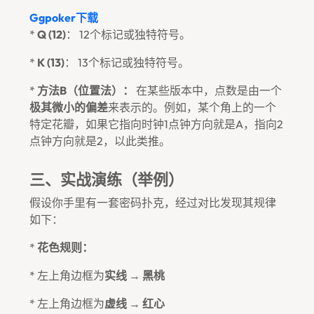
Ggpoker下载
*
Q (12)
： 12个标记或独特符号。
*
K (13)
： 13个标记或独特符号。
*
方法B（位置法）：
在某些版本中，点数是由一个
极其微小的偏差
来表示的。例如，某个角上的一个
特定花瓣，如果它指向时钟1点钟方向就是A，指向2
点钟方向就是2，以此类推。
三、实战演练（举例）
假设你手里有一套密码扑克，经过对比发现其规律
如下：
*
花色规则：
* 左上角边框为
实线
→
黑桃
* 左上角边框为
虚线
→
红心