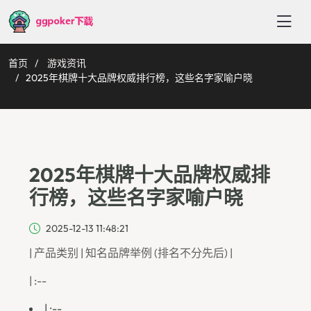
首页
游戏资讯
2025年棋牌十大品牌权威排行榜，这些名字家喻户晓
2025年棋牌十大品牌权威排
行榜，这些名字家喻户晓
2025-12-13 11:48:21
| 产品类别 | 知名品牌举例 (排名不分先后) |
| :--
| :--