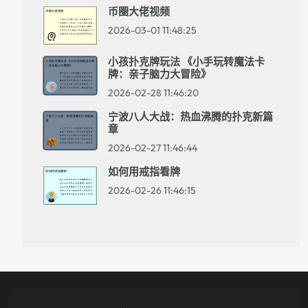
币圈大佬视频
2026-03-01 11:48:25
小孩扑克牌玩法 《小手玩转魔法卡
牌：亲子脑力大冒险》
2026-02-28 11:46:20
宁波八人大战：热血沸腾的扑克新篇
章
2026-02-27 11:46:44
如何用戒指看牌
2026-02-26 11:46:15