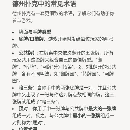
德州扑克中的常见术语
德州扑克有一套更细致的术语，了解它们有助于你
参与游戏。
牌面与手牌类型
底牌/口袋牌
：游戏开始时发给每位玩家的两张
牌。
公共牌】
: 在牌桌中央依次翻开的五张牌，所有
玩家共用这些牌来组合自己的最佳牌型。"翻
牌"、"转牌"、"河牌"分别指第1、2、3批翻开的公共
牌，各有不同叫法，如"翻牌圈"、"转牌圈"、"河牌
圈"。
暗三条
：当你手中的两张底牌是一对，并且公共
牌中又出现了一张与你这对牌点数相同的牌，这三
张牌就组成了"暗三条"。
顶对
：你用手中一张牌与公共牌中
最大的一张牌
组成一对。反之，与公共牌中
最小的一张牌
组成一
对则称为"
底对
"。
位置术语