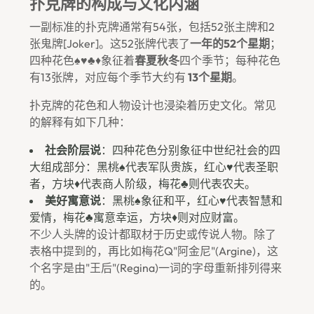
扑克牌的构成与文化内涵
一副标准的扑克牌通常有54张，包括52张主牌和2
张鬼牌[Joker]。这52张牌代表了
一年的52个星期
；
四种花色♠♥♣♦象征着
春夏秋冬
四个季节；每种花色
有13张牌，对应每个季节大约有
13个星期
。
扑克牌的花色和人物设计也浸染着历史文化。常见
的解释有如下几种：
社会阶层说
：四种花色分别象征中世纪社会的四
大组成部分：黑桃♠代表军队贵族，红心♥代表圣职
者，方块♦代表商人阶级，梅花♣则代表农夫。
美好寓意说
：黑桃♠象征和平，红心♥代表智慧和
爱情，梅花♣寓意幸运，方块♦则对应财富。
不少人头牌的设计都取材于历史或传说人物。除了
表格中提到的，再比如梅花Q"阿金尼"(Argine)，这
个名字是由"王后"(Regina)一词的字母重新排列得来
的。