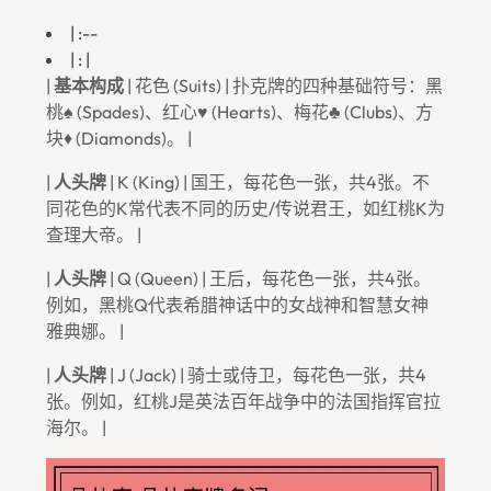
| :--
| : |
|
基本构成
| 花色 (Suits) | 扑克牌的四种基础符号：黑
桃♠ (Spades)、红心♥ (Hearts)、梅花♣ (Clubs)、方
块♦ (Diamonds)。 |
|
人头牌
| K (King) | 国王，每花色一张，共4张。不
同花色的K常代表不同的历史/传说君王，如红桃K为
查理大帝。 |
|
人头牌
| Q (Queen) | 王后，每花色一张，共4张。
例如，黑桃Q代表希腊神话中的女战神和智慧女神
雅典娜。 |
|
人头牌
| J (Jack) | 骑士或侍卫，每花色一张，共4
张。例如，红桃J是英法百年战争中的法国指挥官拉
海尔。 |